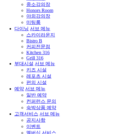
중소강의장
Honors Room
야외강의장
미팅룸
다이닝
서브 메뉴
스카이라운지
Bistro B
커피전문점
Kitchen 316
Grill 316
부대시설
서브 메뉴
키즈 시설
레포츠 시설
편의 시설
예약
서브 메뉴
일반 예약
컨퍼런스 문의
숙박상품 예약
고객서비스
서브 메뉴
공지사항
이벤트
멤버십 서비스