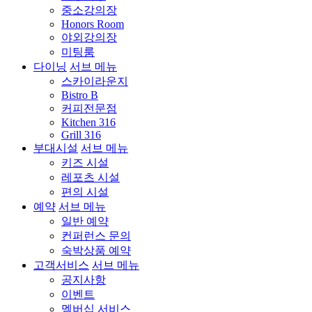
중소강의장
Honors Room
야외강의장
미팅룸
다이닝
서브 메뉴
스카이라운지
Bistro B
커피전문점
Kitchen 316
Grill 316
부대시설
서브 메뉴
키즈 시설
레포츠 시설
편의 시설
예약
서브 메뉴
일반 예약
컨퍼런스 문의
숙박상품 예약
고객서비스
서브 메뉴
공지사항
이벤트
멤버십 서비스