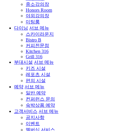
중소강의장
Honors Room
야외강의장
미팅룸
다이닝
서브 메뉴
스카이라운지
Bistro B
커피전문점
Kitchen 316
Grill 316
부대시설
서브 메뉴
키즈 시설
레포츠 시설
편의 시설
예약
서브 메뉴
일반 예약
컨퍼런스 문의
숙박상품 예약
고객서비스
서브 메뉴
공지사항
이벤트
멤버십 서비스