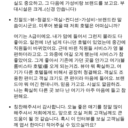
실도 중요하고, 그 다음에 가성비랑 브랜드를 보고요. 부
대시설은 크게..(신경 안씁니다)
친절도>뷰>청결도>객실>컨디션>가성비>브랜드란 말
씀이시군요. 미루어 봤을 떄 저희 호텔은 어떠십니까?
여기는 A급이에요. 내가 맘에 들어서 그런지 몰라도 다
좋아요. 일전에 1년 넘게 다니던 호텔이 있었는데 중간에
직원들이 바뀌었어요. 근데 바뀐 직원들 서비스가 영 불
편하더라고요. 그 와중에 여길 오게 됐는데 서비스가 참
좋았어요. 그게 좋아서 기존에 가던 곳을 안가고 여기(블
룸비스타 호텔)를 오게 되는거죠. 뷰야 뭐 확실하고, 여
기가 다른 호텔들에 비해서 굉장히 청결해요. 객실도 조
용한 편이고 객실 크기도 큰 편이라 마음에 들어요. 브랜
드야 뭐 여긴 현대니까, 믿음 가고요. 시설도 깔끔하죠.
나는 확실히 다른 곳 보다 난 여기가 아주 마음에 들고 참
편해요.
칭찬해주셔서 감사합니다. 오늘 좋은 얘기를 정말 많이
해주셔서 저희에게도, 앞으로 오실 저희 고객님께도 큰
도움이 될 것 같습니다. 혹시 이 인터뷰를 보실 고객님들
께 엽서 한마디! 적어주실 수 있으실까요?