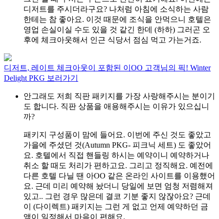
디저트를 주시더라구요? 나처럼 아침에 소식하는 사람
한테는 참 좋아요. 이것 때문에 조식을 안먹으니 호텔은
영업 손실이실 수도 있을 것 같긴 한데 (하하) 그러곤 오
후에 체크아웃해서 인근 식당서 점심 먹고 가는거죠.
디저트, 레이트 체크아웃이 포함된 이OO 고객님의 픽!
Winter
Delight PKG 보러가기
안그래도 저희 직판 패키지를 가장 사랑해주시는 분이기
도 합니다. 직판 상품을 애용해주시는 이유가 있으십니
까?
패키지 구성품이 맘에 들어요. 이번에 주신 것도 좋았고
가을에 주셨던 것(Autumn PKG- 피크닉 세트) 도 좋았어
요. 호텔에서 직접 핸들링 하시는 예약이니 예약하거나
취소 할 때도 처리가 편하고요. 그리고 정직해요. 예전에
다른 호텔 다닐 땐 아OO 같은 온라인 사이트를 이용했어
요. 근데 미리 예약해 놨더니 당일에 보면 엄청 저렴해져
있고.. 그런 경우 많은데 결코 기분 좋지 않잖아요? 근데
이 (다이렉트) 패키지는 그런 게 없고 언제 예약하던 금
액이 일정해서 마음이 편해요.