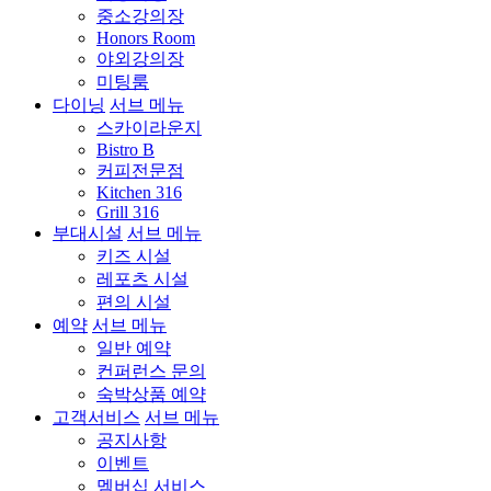
중소강의장
Honors Room
야외강의장
미팅룸
다이닝
서브 메뉴
스카이라운지
Bistro B
커피전문점
Kitchen 316
Grill 316
부대시설
서브 메뉴
키즈 시설
레포츠 시설
편의 시설
예약
서브 메뉴
일반 예약
컨퍼런스 문의
숙박상품 예약
고객서비스
서브 메뉴
공지사항
이벤트
멤버십 서비스