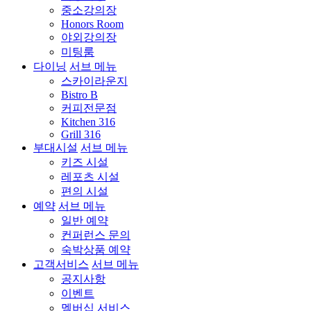
중소강의장
Honors Room
야외강의장
미팅룸
다이닝
서브 메뉴
스카이라운지
Bistro B
커피전문점
Kitchen 316
Grill 316
부대시설
서브 메뉴
키즈 시설
레포츠 시설
편의 시설
예약
서브 메뉴
일반 예약
컨퍼런스 문의
숙박상품 예약
고객서비스
서브 메뉴
공지사항
이벤트
멤버십 서비스