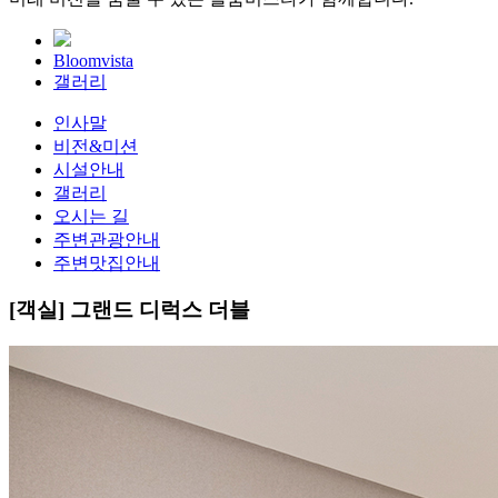
Bloomvista
갤러리
인사말
비전&미션
시설안내
갤러리
오시는 길
주변관광안내
주변맛집안내
[객실]
그랜드 디럭스 더블