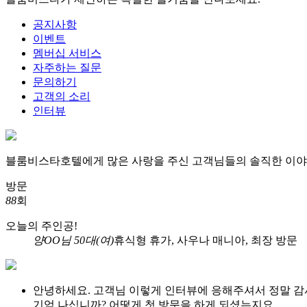
공지사항
이벤트
멤버십 서비스
자주하는 질문
문의하기
고객의 소리
인터뷰
블룸비스타호텔에게 많은 사랑을 주신 고객님들의
솔직한 이야
방문
88
회
오늘의 주인공!
양OO님 50대(여)
휴식형 휴가, 사우나 매니아, 최장 방문
안녕하세요. 고객님 이렇게 인터뷰에 응해주셔서 정말 감
기억 나십니까? 어떻게 첫 방문을 하게 되셨는지요