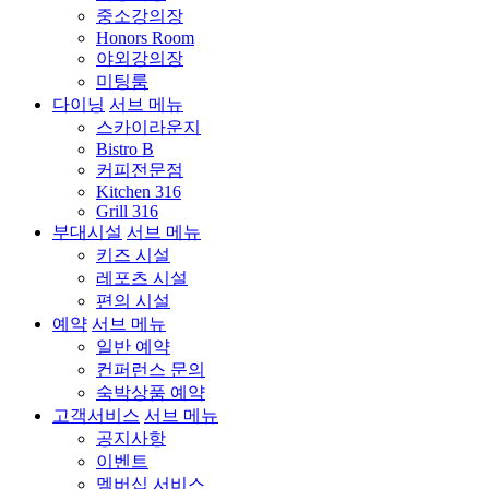
중소강의장
Honors Room
야외강의장
미팅룸
다이닝
서브 메뉴
스카이라운지
Bistro B
커피전문점
Kitchen 316
Grill 316
부대시설
서브 메뉴
키즈 시설
레포츠 시설
편의 시설
예약
서브 메뉴
일반 예약
컨퍼런스 문의
숙박상품 예약
고객서비스
서브 메뉴
공지사항
이벤트
멤버십 서비스