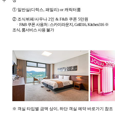
구 성
① 일반실(디럭스, 패밀리) or 캐릭터룸
② 조식뷔페/사우나 2인 & F&B 쿠폰 5만원
ㆍF&B 쿠폰 사용처 : 스카이라운지, Grill316, Kitchen316
※
조식, 룸서비스 사용 불가
※ 객실 타입별 금액 상이, 하단 객실 예약 바로가기 참조