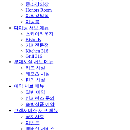
중소강의장
Honors Room
야외강의장
미팅룸
다이닝
서브 메뉴
스카이라운지
Bistro B
커피전문점
Kitchen 316
Grill 316
부대시설
서브 메뉴
키즈 시설
레포츠 시설
편의 시설
예약
서브 메뉴
일반 예약
컨퍼런스 문의
숙박상품 예약
고객서비스
서브 메뉴
공지사항
이벤트
멤버십 서비스